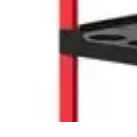
Bricolo Facile
Tendances
Tutoriel
Sécurité
Comparatif
Rangement
Bricolo Facile