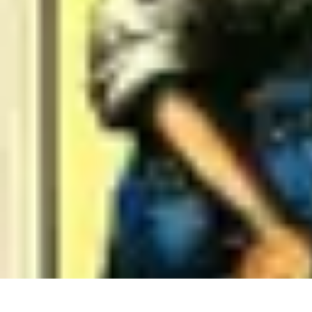
Bricolo Facile
Tendances
Tutoriel
Sécurité
Comparatif
Rangement
Bricolo Facile