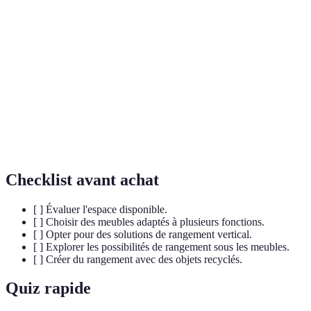
Rangement
Système de stockage qui exploite la hauteur
vertical
d'une pièce pour optimiser l'espace.
Meuble conçu pour remplir plusieurs
Meuble
fonctions, comme un canapé qui fait
multifonctionnel
également lit.
Système de séparation amovible permettant de
Cloison mobile
délimiter des espaces dans une pièce.
Checklist avant achat
[ ] Évaluer l'espace disponible.
[ ] Choisir des meubles adaptés à plusieurs fonctions.
[ ] Opter pour des solutions de rangement vertical.
[ ] Explorer les possibilités de rangement sous les meubles.
[ ] Créer du rangement avec des objets recyclés.
Quiz rapide