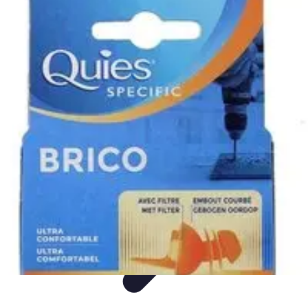
Bricolo Facile
Tendances
Tutoriel
Sécurité
Comparatif
Rangement
Bricolo Facile